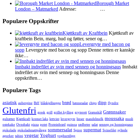
Borough Market
London – Matmarked
Adresse: …
Populære Oppskrifter
Kjøttkraft av Kraftbein
Kjøttkraft av
kraftbein Bein, marg, hud og føtter, sener og…
Levergryte med bacon og
sopp
Levergryte med bacon og sopp Denne retten er kanskje
ikke…
Innbakt indrefilet av svin med sennep og honningsaus
Innbakt
indrefilet av svin med sennep og honningsaus Denne
oppskriften…
Populære Tags
asiatisk
brød
dipp
aubergine
Biff
blåskjellsuppe
bønnesalat
chips
flyndre
Glutenfri
Grønnsaker
gresk
grill
grillet kylling
gryterett
Grønnkål
moussaka
gulrøtter
Kjøttkraft
kremet laks
lettvint
levergryte
linser
mandelmelk
musli
ostekake
Ovnsbakt
pizza
potet
Proteinbrød
quinoa
rødbeter
salat
sennep og honningsaus
sommersalat
supermat
sjokolade
sjokoladenøttpålegg
Spirer
Svinefilet
syltede
vegetar
Yoghurt
agurker
tahini
yoghurtdipp