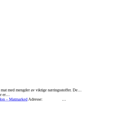
ig mat med mengder av viktige næringsstoffer. De…
er er…
don – Matmarked
Adresse: …