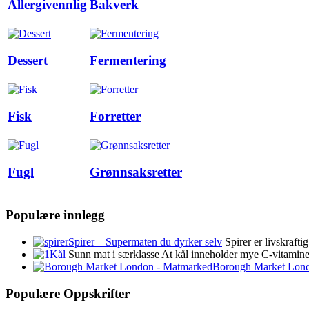
Allergivennlig
Bakverk
Dessert
Fermentering
Fisk
Forretter
Fugl
Grønnsaksretter
Populære innlegg
Spirer – Supermaten du dyrker selv
Spirer er livskraft
Kål
Sunn mat i særklasse At kål inneholder mye C-vitamin
Borough Market Lon
Populære Oppskrifter