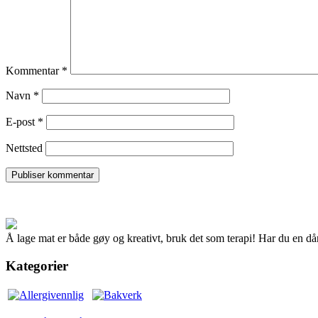
Kommentar
*
Navn
*
E-post
*
Nettsted
Å lage mat er både gøy og kreativt, bruk det som terapi! Har du en dår
Kategorier