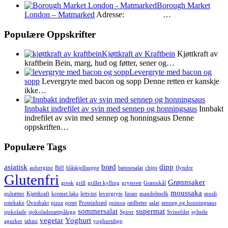
Borough Market
London – Matmarked
Adresse: …
Populære Oppskrifter
Kjøttkraft av Kraftbein
Kjøttkraft av
kraftbein Bein, marg, hud og føtter, sener og…
Levergryte med bacon og
sopp
Levergryte med bacon og sopp Denne retten er kanskje
ikke…
Innbakt indrefilet av svin med sennep og honningsaus
Innbakt
indrefilet av svin med sennep og honningsaus Denne
oppskriften…
Populære Tags
asiatisk
brød
dipp
aubergine
Biff
blåskjellsuppe
bønnesalat
chips
flyndre
Glutenfri
Grønnsaker
gresk
grill
grillet kylling
gryterett
Grønnkål
moussaka
gulrøtter
Kjøttkraft
kremet laks
lettvint
levergryte
linser
mandelmelk
musli
ostekake
Ovnsbakt
pizza
potet
Proteinbrød
quinoa
rødbeter
salat
sennep og honningsaus
sommersalat
supermat
sjokolade
sjokoladenøttpålegg
Spirer
Svinefilet
syltede
vegetar
Yoghurt
agurker
tahini
yoghurtdipp