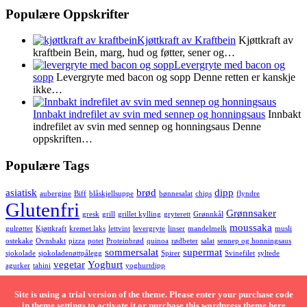
Populære Oppskrifter
Kjøttkraft av Kraftbein
Kjøttkraft av
kraftbein Bein, marg, hud og føtter, sener og…
Levergryte med bacon og
sopp
Levergryte med bacon og sopp Denne retten er kanskje
ikke…
Innbakt indrefilet av svin med sennep og honningsaus
Innbakt
indrefilet av svin med sennep og honningsaus Denne
oppskriften…
Populære Tags
asiatisk
brød
dipp
aubergine
Biff
blåskjellsuppe
bønnesalat
chips
flyndre
Glutenfri
Grønnsaker
gresk
grill
grillet kylling
gryterett
Grønnkål
moussaka
gulrøtter
Kjøttkraft
kremet laks
lettvint
levergryte
linser
mandelmelk
musli
ostekake
Ovnsbakt
pizza
potet
Proteinbrød
quinoa
rødbeter
salat
sennep og honningsaus
sommersalat
supermat
sjokolade
sjokoladenøttpålegg
Spirer
Svinefilet
syltede
vegetar
Yoghurt
agurker
tahini
yoghurtdipp
MIMIS OPPSKRIFTER | ALLE RETTIGHETER | © 2021
Site is using a trial version of the theme. Please enter your purchase code
in theme settings to activate it or
purchase this wordpress theme here