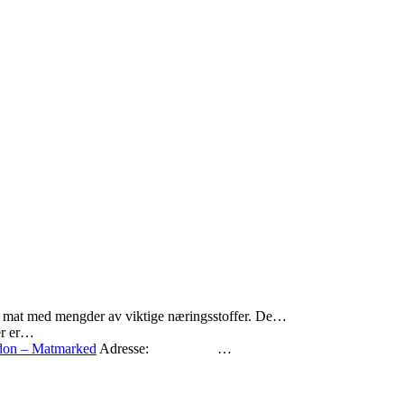
ig mat med mengder av viktige næringsstoffer. De…
er er…
don – Matmarked
Adresse: …