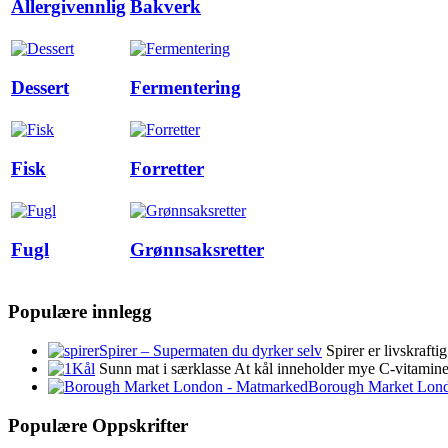
Allergivennlig
Bakverk
Dessert
Fermentering
Fisk
Forretter
Fugl
Grønnsaksretter
Populære innlegg
Spirer – Supermaten du dyrker selv
Spirer er livskraft
Kål
Sunn mat i særklasse At kål inneholder mye C-vitamin
Borough Market Lon
Populære Oppskrifter