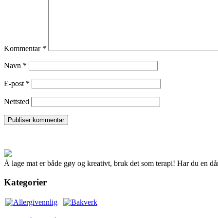
Kommentar
*
Navn
*
E-post
*
Nettsted
Å lage mat er både gøy og kreativt, bruk det som terapi! Har du en dår
Kategorier