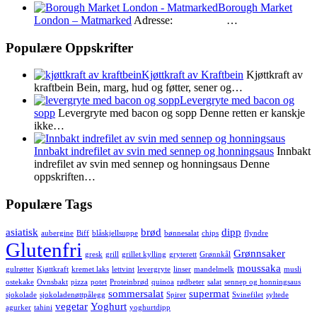
Borough Market
London – Matmarked
Adresse: …
Populære Oppskrifter
Kjøttkraft av Kraftbein
Kjøttkraft av
kraftbein Bein, marg, hud og føtter, sener og…
Levergryte med bacon og
sopp
Levergryte med bacon og sopp Denne retten er kanskje
ikke…
Innbakt indrefilet av svin med sennep og honningsaus
Innbakt
indrefilet av svin med sennep og honningsaus Denne
oppskriften…
Populære Tags
asiatisk
brød
dipp
aubergine
Biff
blåskjellsuppe
bønnesalat
chips
flyndre
Glutenfri
Grønnsaker
gresk
grill
grillet kylling
gryterett
Grønnkål
moussaka
gulrøtter
Kjøttkraft
kremet laks
lettvint
levergryte
linser
mandelmelk
musli
ostekake
Ovnsbakt
pizza
potet
Proteinbrød
quinoa
rødbeter
salat
sennep og honningsaus
sommersalat
supermat
sjokolade
sjokoladenøttpålegg
Spirer
Svinefilet
syltede
vegetar
Yoghurt
agurker
tahini
yoghurtdipp