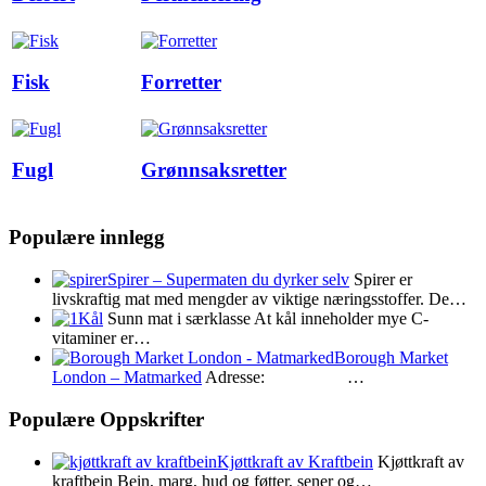
Fisk
Forretter
Fugl
Grønnsaksretter
Populære innlegg
Spirer – Supermaten du dyrker selv
Spirer er
livskraftig mat med mengder av viktige næringsstoffer. De…
Kål
Sunn mat i særklasse At kål inneholder mye C-
vitaminer er…
Borough Market
London – Matmarked
Adresse: …
Populære Oppskrifter
Kjøttkraft av Kraftbein
Kjøttkraft av
kraftbein Bein, marg, hud og føtter, sener og…