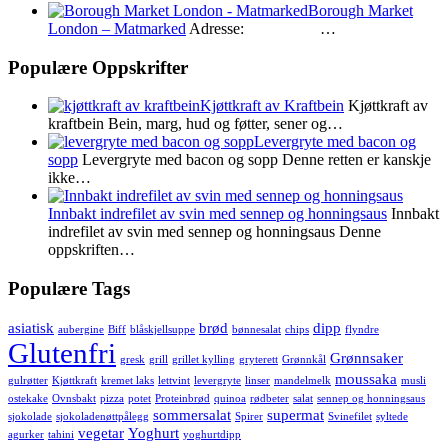
Borough Market
London – Matmarked
Adresse: …
Populære Oppskrifter
Kjøttkraft av Kraftbein
Kjøttkraft av
kraftbein Bein, marg, hud og føtter, sener og…
Levergryte med bacon og
sopp
Levergryte med bacon og sopp Denne retten er kanskje
ikke…
Innbakt indrefilet av svin med sennep og honningsaus
Innbakt
indrefilet av svin med sennep og honningsaus Denne
oppskriften…
Populære Tags
asiatisk
brød
dipp
aubergine
Biff
blåskjellsuppe
bønnesalat
chips
flyndre
Glutenfri
Grønnsaker
gresk
grill
grillet kylling
gryterett
Grønnkål
moussaka
gulrøtter
Kjøttkraft
kremet laks
lettvint
levergryte
linser
mandelmelk
musli
ostekake
Ovnsbakt
pizza
potet
Proteinbrød
quinoa
rødbeter
salat
sennep og honningsaus
sommersalat
supermat
sjokolade
sjokoladenøttpålegg
Spirer
Svinefilet
syltede
vegetar
Yoghurt
agurker
tahini
yoghurtdipp