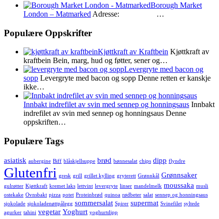
Borough Market
London – Matmarked
Adresse: …
Populære Oppskrifter
Kjøttkraft av Kraftbein
Kjøttkraft av
kraftbein Bein, marg, hud og føtter, sener og…
Levergryte med bacon og
sopp
Levergryte med bacon og sopp Denne retten er kanskje
ikke…
Innbakt indrefilet av svin med sennep og honningsaus
Innbakt
indrefilet av svin med sennep og honningsaus Denne
oppskriften…
Populære Tags
asiatisk
brød
dipp
aubergine
Biff
blåskjellsuppe
bønnesalat
chips
flyndre
Glutenfri
Grønnsaker
gresk
grill
grillet kylling
gryterett
Grønnkål
moussaka
gulrøtter
Kjøttkraft
kremet laks
lettvint
levergryte
linser
mandelmelk
musli
ostekake
Ovnsbakt
pizza
potet
Proteinbrød
quinoa
rødbeter
salat
sennep og honningsaus
sommersalat
supermat
sjokolade
sjokoladenøttpålegg
Spirer
Svinefilet
syltede
vegetar
Yoghurt
agurker
tahini
yoghurtdipp