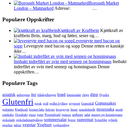
Borough Market
London – Matmarked
Adresse: …
Populære Oppskrifter
Kjøttkraft av Kraftbein
Kjøttkraft av
kraftbein Bein, marg, hud og føtter, sener og…
Levergryte med bacon og
sopp
Levergryte med bacon og sopp Denne retten er kanskje
ikke…
Innbakt indrefilet av svin med sennep og honningsaus
Innbakt
indrefilet av svin med sennep og honningsaus Denne
oppskriften…
Populære Tags
asiatisk
brød
dipp
aubergine
Biff
blåskjellsuppe
bønnesalat
chips
flyndre
Glutenfri
Grønnsaker
gresk
grill
grillet kylling
gryterett
Grønnkål
moussaka
gulrøtter
Kjøttkraft
kremet laks
lettvint
levergryte
linser
mandelmelk
musli
ostekake
Ovnsbakt
pizza
potet
Proteinbrød
quinoa
rødbeter
salat
sennep og honningsaus
sommersalat
supermat
sjokolade
sjokoladenøttpålegg
Spirer
Svinefilet
syltede
vegetar
Yoghurt
agurker
tahini
yoghurtdipp