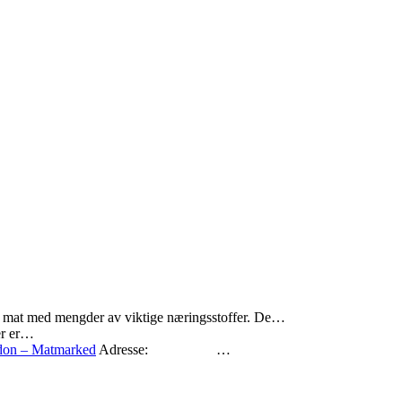
ig mat med mengder av viktige næringsstoffer. De…
er er…
don – Matmarked
Adresse: …