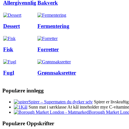
Allergivennlig
Bakverk
Dessert
Fermentering
Fisk
Forretter
Fugl
Grønnsaksretter
Populære innlegg
Spirer – Supermaten du dyrker selv
Spirer er livskraft
Kål
Sunn mat i særklasse At kål inneholder mye C-vitamin
Borough Market Lon
Populære Oppskrifter