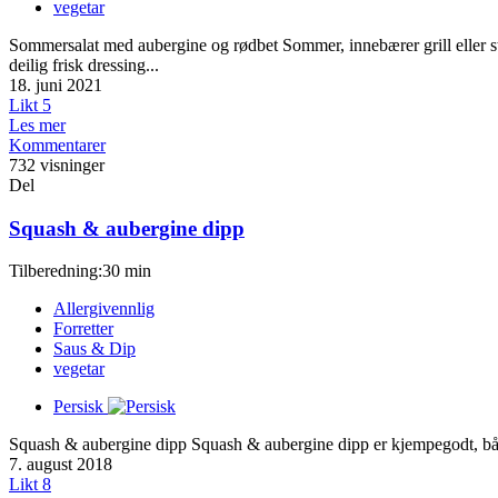
vegetar
Sommersalat med aubergine og rødbet Sommer, innebærer grill eller st
deilig frisk dressing...
18. juni 2021
Likt
5
Les mer
Kommentarer
732 visninger
Del
Squash & aubergine dipp
Tilberedning:30 min
Allergivennlig
Forretter
Saus & Dip
vegetar
Persisk
Squash & aubergine dipp Squash & aubergine dipp er kjempegodt, både so
7. august 2018
Likt
8