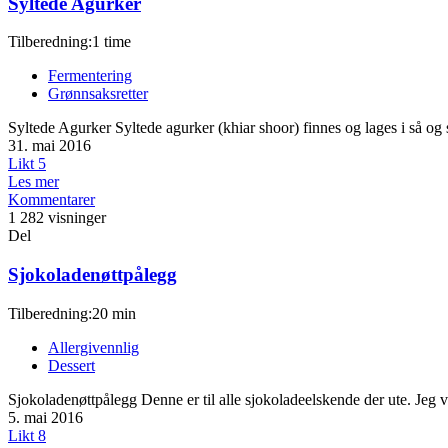
Syltede Agurker
Tilberedning:1 time
Fermentering
Grønnsaksretter
Syltede Agurker Syltede agurker (khiar shoor) finnes og lages i så og 
31. mai 2016
Likt
5
Les mer
Kommentarer
1 282 visninger
Del
Sjokoladenøttpålegg
Tilberedning:20 min
Allergivennlig
Dessert
Sjokoladenøttpålegg Denne er til alle sjokoladeelskende der ute. Jeg v
5. mai 2016
Likt
8