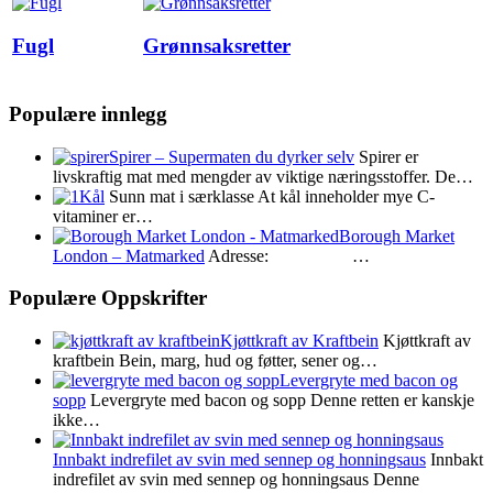
Fugl
Grønnsaksretter
Populære innlegg
Spirer – Supermaten du dyrker selv
Spirer er
livskraftig mat med mengder av viktige næringsstoffer. De…
Kål
Sunn mat i særklasse At kål inneholder mye C-
vitaminer er…
Borough Market
London – Matmarked
Adresse: …
Populære Oppskrifter
Kjøttkraft av Kraftbein
Kjøttkraft av
kraftbein Bein, marg, hud og føtter, sener og…
Levergryte med bacon og
sopp
Levergryte med bacon og sopp Denne retten er kanskje
ikke…
Innbakt indrefilet av svin med sennep og honningsaus
Innbakt
indrefilet av svin med sennep og honningsaus Denne