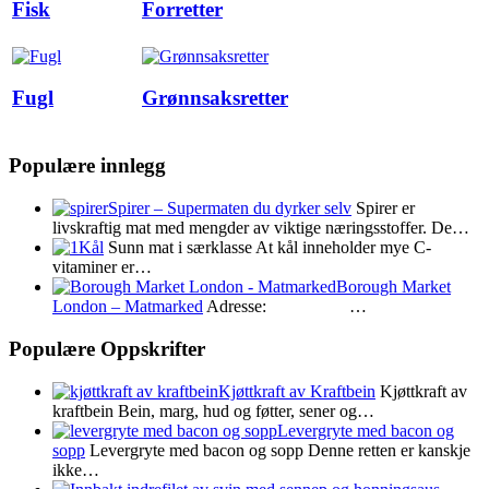
Fisk
Forretter
Fugl
Grønnsaksretter
Populære innlegg
Spirer – Supermaten du dyrker selv
Spirer er
livskraftig mat med mengder av viktige næringsstoffer. De…
Kål
Sunn mat i særklasse At kål inneholder mye C-
vitaminer er…
Borough Market
London – Matmarked
Adresse: …
Populære Oppskrifter
Kjøttkraft av Kraftbein
Kjøttkraft av
kraftbein Bein, marg, hud og føtter, sener og…
Levergryte med bacon og
sopp
Levergryte med bacon og sopp Denne retten er kanskje
ikke…